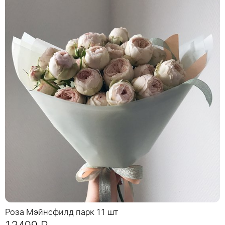
Роза Мэйнсфилд парк 11 шт