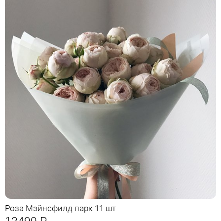
Роза Мэйнсфилд парк 11 шт