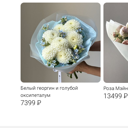
Белый георгин и голубой
Роза Мэйн
13499
Р
оксипеталум
7399
Р