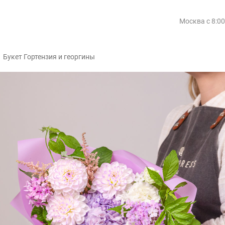
Москва
с 8:0
/
Букет Гортензия и георгины