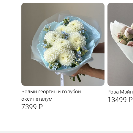
Белый георгин и голубой
Роза Мэйн
13499
Р
оксипеталум
7399
Р