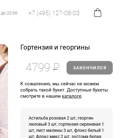
+7 (495) 127-08-03
0 до 22:00
Гортензия и георгины
4799
Р
ЗАКОНЧИЛСЯ
К сожалению, мы сейчас не можем
собрать такой букет. Доступные букеты
смотрите в нашем
каталоге
.
Астильба розовая 2 шт, георгин
лиловый 3 шт, гортензия сиреневая 1
шт, лист малины 3 шт, флокс белый 1
шт, флокс микс 2 шт, эустома белая