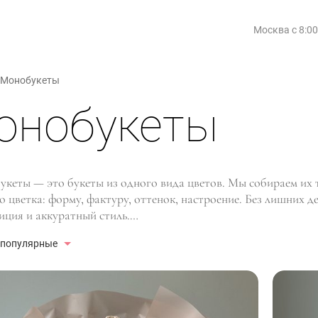
Москва
с 8:0
Монобукеты
онобукеты
укеты — это букеты из одного вида цветов. Мы собираем их 
о цветка: форму, фактуру, оттенок, настроение. Без лишних д
иция и аккуратный стиль.
укет легко считывается и всегда выглядит уместно: для призн
 популярные
.