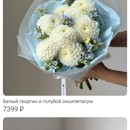
Белый георгин и голубой оксипеталум
7399
Р