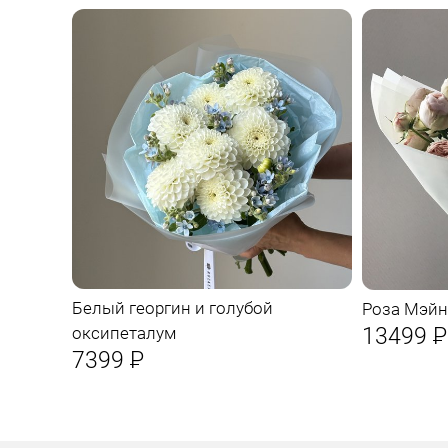
Белый георгин и голубой
Роза Мэйн
13499
Р
оксипеталум
7399
Р