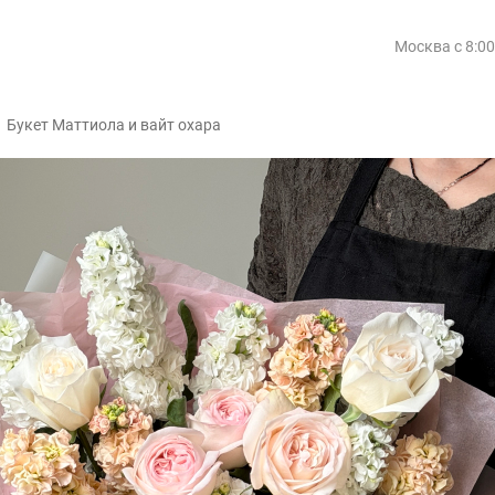
Москва
с 8:0
/
Букет Маттиола и вайт охара