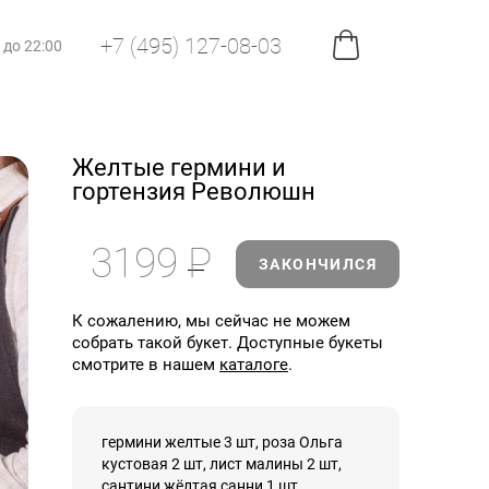
+7 (495) 127-08-03
0 до 22:00
Желтые гермини и
гортензия Революшн
3199
Р
ЗАКОНЧИЛСЯ
К сожалению, мы сейчас не можем
собрать такой букет. Доступные букеты
смотрите в нашем
каталоге
.
гермини желтые 3 шт, роза Ольга
кустовая 2 шт, лист малины 2 шт,
сантини жёлтая санни 1 шт,