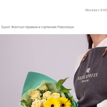
Москва
с 8:0
/
Букет Желтые гермини и гортензия Революшн