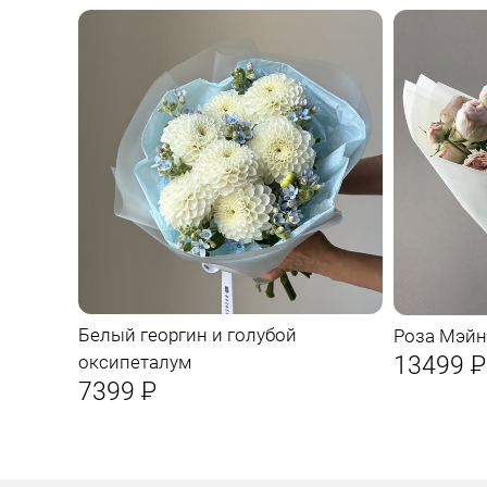
Белый георгин и голубой
Роза Мэйн
13499
Р
оксипеталум
7399
Р