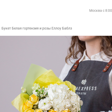
Москва
с 8:0
/
Букет Белая гортензия и розы Еллоу Баблз