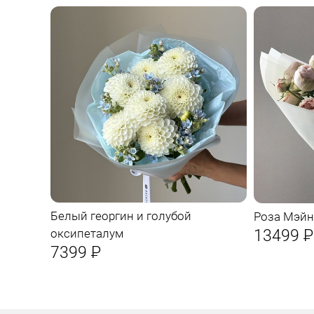
Белый георгин и голубой
Роза Мэйн
13499
Р
оксипеталум
7399
Р