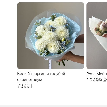
Белый георгин и голубой
Роза Мэйн
13499
Р
оксипеталум
7399
Р