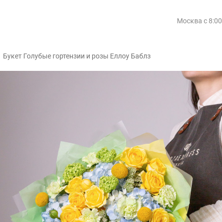
Москва
с 8:0
/
Букет Голубые гортензии и розы Еллоу Баблз