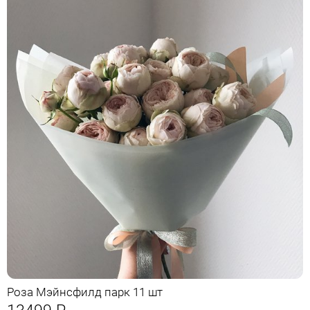
Роза Мэйнсфилд парк 11 шт