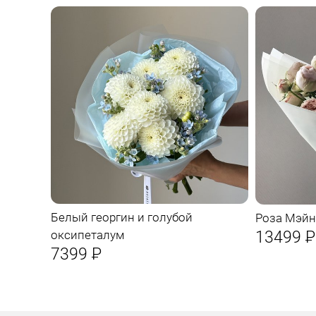
Белый георгин и голубой
Роза Мэйн
13499
Р
оксипеталум
7399
Р