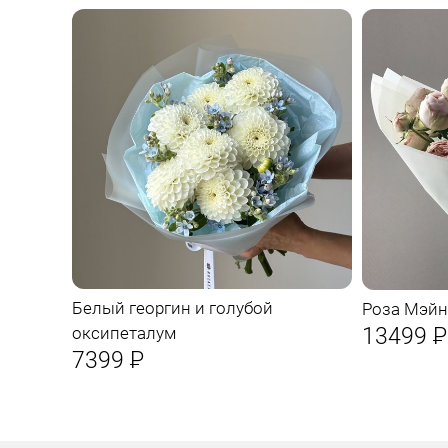
Белый георгин и голубой
Роза Мэйн
13499
Р
оксипеталум
7399
Р