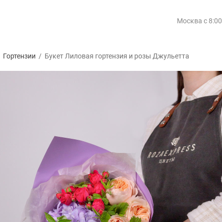
Москва
с 8:0
/
Гортензии
/
Букет Лиловая гортензия и розы Джульетта