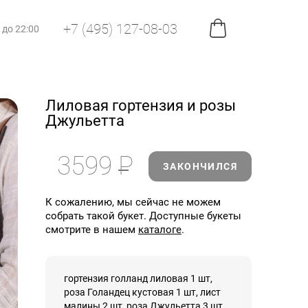
+7 (495) 127-08-03
0 до 22:00
Лиловая гортензия и розы
Джульетта
3599
Р
ЗАКОНЧИЛСЯ
К сожалению, мы сейчас не можем
собрать такой букет. Доступные букеты
смотрите в нашем
каталоге
.
гортензия голланд лиловая 1 шт,
роза Голандец кустовая 1 шт, лист
малины 2 шт, роза Джульетта 3 шт,