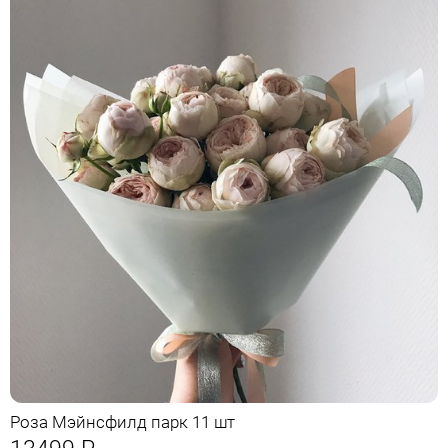
Роза Мэйнсфилд парк 11 шт