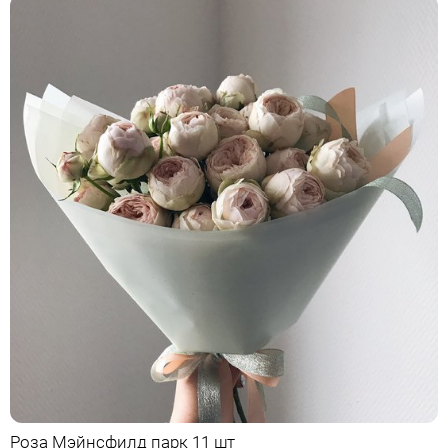
Роза Мэйнсфилд парк 11 шт